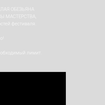
ЕЛАЯ ОБЕЗЬЯНА
СЫ МАСТЕРСТВА,
стей фестиваля.
о!
еобходимый лимит.