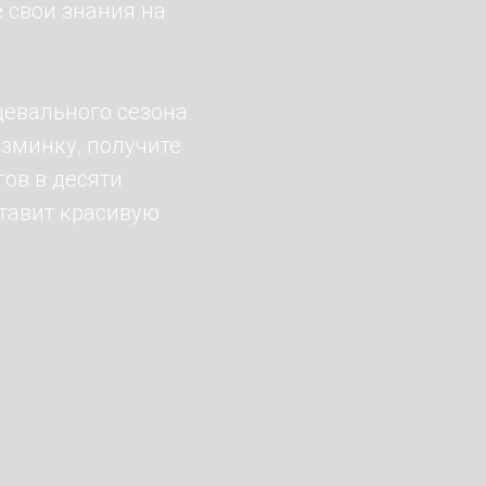
 свои знания на
цевального сезона
зминку, получите
гов в десяти
ставит красивую