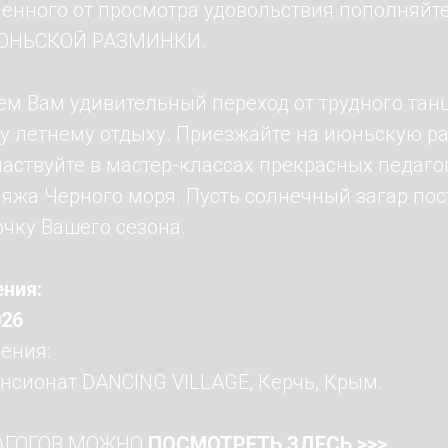
ченного от просмотра удовольствия пополняйте
ИЮНЬСКОЙ РАЗМИНКИ.
м Вам удивительный переход от трудного тан
у летнему отдыху. Приезжайте на июньскую ра
частвуйте в мастер-классах прекрасных педаго
ляжа Черного моря. Пусть солнечный загар по
чку Вашего сезона.
ния:
026
ения:
нсионат DANCING VILLAGE, Керчь, Крым.
АГОГОВ МОЖНО
ПОСМОТРЕТЬ ЗДЕСЬ
>>>