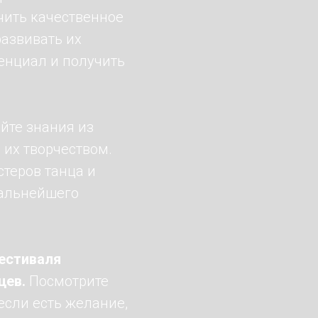
чить качественное
азвивать их
тенциал и получить
йте знания из
 их творчеством.
стеров танца и
дальнейшего
естиваля
цев.
Посмотрите
если есть желание,