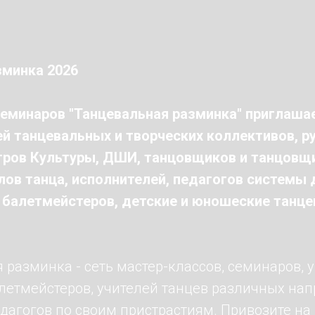
зминка 2026
еминаров "Танцевальная разминка" приглаша
й танцевальных и творческих коллективов, р
ров Культуры, ДШИ, танцовщиков и танцовщи
ов танца, исполнителей, педагогов системы
 балетмейстеров, детские и юношеские танц
 разминка - сеть мастер-классов, семинаров, 
алетмейстеров, учителей танцев различных на
дагогов по своим пристрастиям. Привозите на