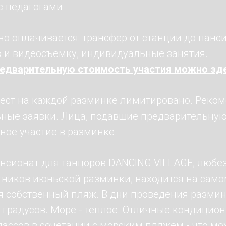
 с педагогами
о оплачивается: трансфер от станции до панси
о и видеосъемку, индивидуальные занятия.
редварительную стоимость участия можно зд
ест на каждой разминке лимитировано. Реко
ные заявки. Лица, подавшие предварительную
ное участие в разминке.
нсионат для танцоров DANCING VILLAGE, любе
тников июньской разминки, находится на само
я собственный пляж. В дни проведения разми
0 градусов. Море - теплое. Отличные кондици
лассов в сочетании с морским пляжем - что м