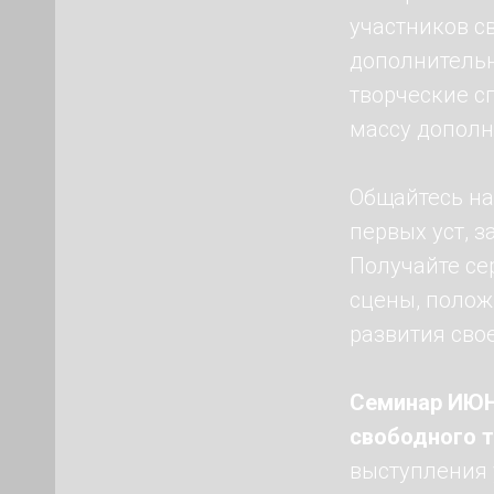
участников с
дополнительн
творческие сп
массу дополн
Общайтесь на
первых уст, 
Получайте се
сцены, полож
развития свое
Семинар ИЮН
свободного т
выступления 