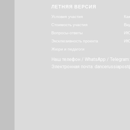
ЛЕТНЯЯ ВЕРСИЯ
Условия участия
Ка
Стоимость участия
Ви
Вопросы-ответы
ИЮ
Эксклюзивность проекта
ИЮ
Жюри и педагоги
Наш телефон / WhatsApp / Telegram
Электронная почта: dancerussiapost