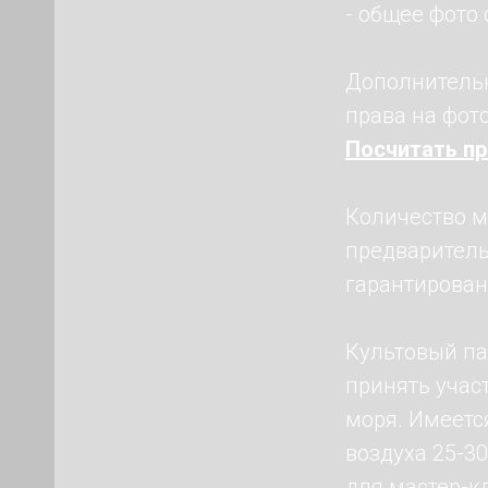
- общее фото
Дополнительн
права на фот
Посчитать п
Количество м
предваритель
гарантирован
Культовый па
принять учас
моря. Имеетс
воздуха 25-3
для мастер-к