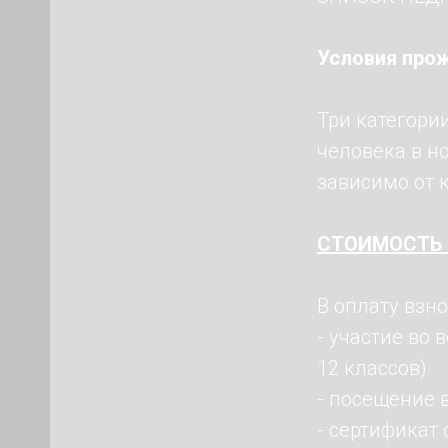
Условия прож
Три категории
человека в но
зависимо от к
СТОИМОСТЬ 
В оплату взно
- участие во 
12 классов)
- посещение 
- сертификат