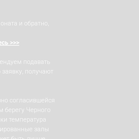
оната и обратно,
есь
>>>
мендуем подавать
 заявку, получают
зно согласившейся
м берегу Черного
нки температура
онированные залы
ожет быть лучше