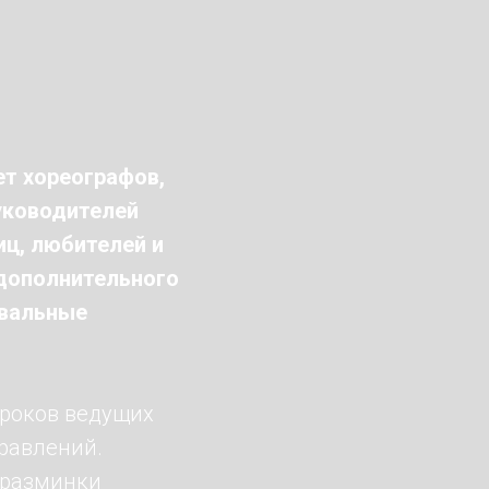
ет хореографов,
уководителей
ц, любителей и
 дополнительного
евальные
уроков ведущих
правлений.
 разминки