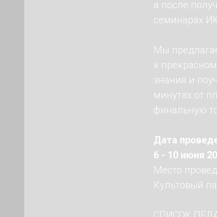
а после полу
семинарах 
Мы предлагае
к прекрасном
знания и поу
минутах от п
финальную то
Дата проведе
6 - 10 июня 2
Место провед
Культовый па
СПИСОК ПЕД