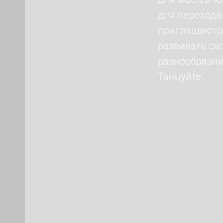
для перехода
приглашаются
развивать св
разнообразии
Танцуйте.