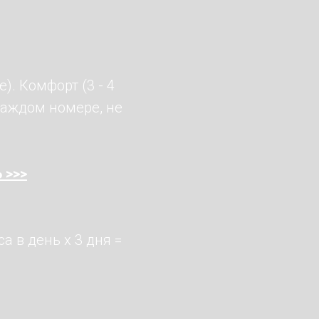
). Комфорт (3 - 4
 каждом номере, не
.
Ь
>>>
са в день х 3 дня =