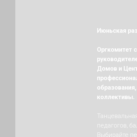
Июньская ра
Оргкомитет с
руководителе
Домов и Цент
профессионал
образования,
коллективы.
Танцевальная
педагогов, б
Выбирайте пе